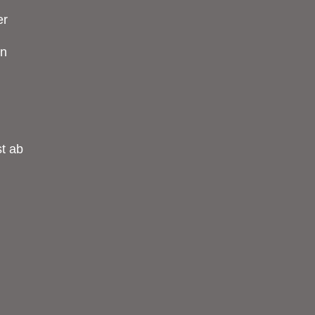
er
en
st ab