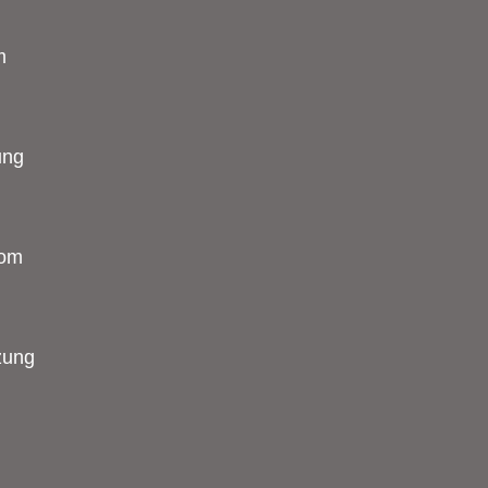
m
ung
vom
tzung