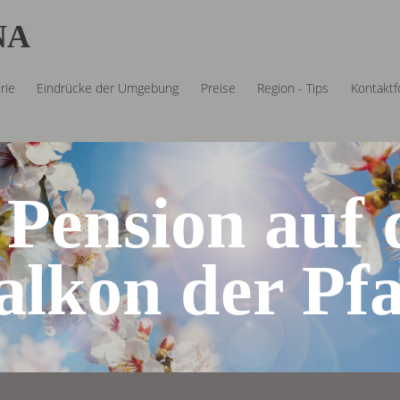
NA
rie
Eindrücke der Umgebung
Preise
Region - Tips
Kontaktf
 Pension auf
alkon der Pfa